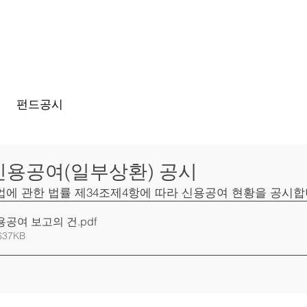
홈
회사
펀드공시
신용공여(일부상환) 공시
에 관한 법률 제34조제4항에 따라 신용공여 현황을 공시
용공여 보고의 건
.pdf
637KB