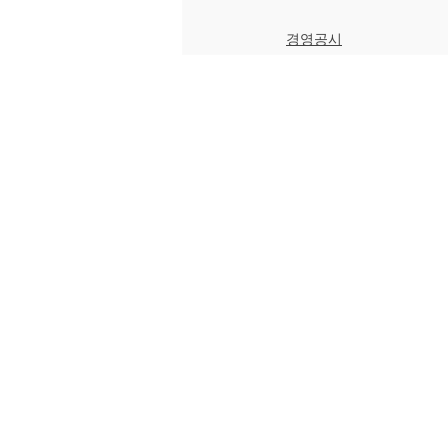
경영공시
브로드하이자산운용(주)
서울특별시 마포구 마포대로 109, 101동 2001호(공덕