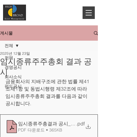
게시물
전체
2025년 12월 23일
전체
임시종류주주총회 결과 공
경영공시
시
회사소식
금융회사의 지배구조에 관한 법률 제41
펀드공시
조제1항 및 동법시행령 제32조에 따라 
임시종류주주총회 결과를 다음과 같이 
공시합니다.
임시종류주총결과 공시_20251219
.pdf
PDF 다운로드 • 365KB