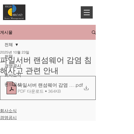
게시물
전체
2025년 10월 23일
전체
파일서버 랜섬웨어 감염 침
경영공시
해사고 관련 안내
회사소식
펀드공시
파일서버 랜섬웨어 감염 침해사고 관련 안내
.pdf
PDF 다운로드 • 364KB
회사소식
경영공시
브로드하이자산운용(주)